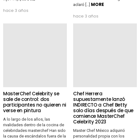
MORE
aclaró […]
hace 3 años
hace 3 años
MasterChef Celebrity se
Chef Herrera
sale de control: dos
supuestamente lanzó
participantes no quieren ni
INDIRECTO a Chef Betty
verse en pintura
solo días después de que
comience MasterChef
A lo largo de los años, las
Celebrity 2023
rivalidades dentro de la cocina de
celebridades masterchef Han sido
Master Chef México adquirió
la causa de escándalos fuera de la
personalidad propia con los