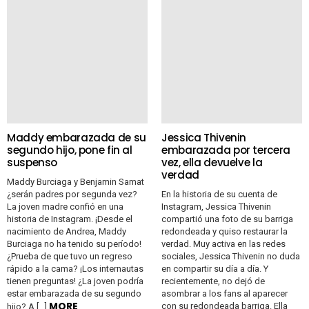
Maddy embarazada de su
Jessica Thivenin
segundo hijo, pone fin al
embarazada por tercera
suspenso
vez, ella devuelve la
verdad
Maddy Burciaga y Benjamin Samat
¿serán padres por segunda vez?
En la historia de su cuenta de
La joven madre confió en una
Instagram, Jessica Thivenin
historia de Instagram. ¡Desde el
compartió una foto de su barriga
nacimiento de Andrea, Maddy
redondeada y quiso restaurar la
Burciaga no ha tenido su período!
verdad. Muy activa en las redes
¿Prueba de que tuvo un regreso
sociales, Jessica Thivenin no duda
rápido a la cama? ¡Los internautas
en compartir su día a día. Y
tienen preguntas! ¿La joven podría
recientemente, no dejó de
estar embarazada de su segundo
asombrar a los fans al aparecer
MORE
con su redondeada barriga. Ella
hijo? A […]