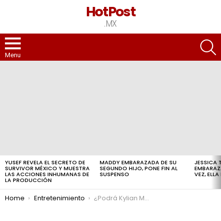
HotPost
.MX
S
Menu
LATEST
STORIES
YUSEF REVELA EL SECRETO DE
MADDY EMBARAZADA DE SU
JESSICA 
SURVIVOR MÉXICO Y MUESTRA
SEGUNDO HIJO, PONE FIN AL
EMBARAZ
LAS ACCIONES INHUMANAS DE
SUSPENSO
VEZ, ELL
LA PRODUCCIÓN
You are here:
Home
Entretenimiento
¿Podrá Kylian Mbappé jugar el partido contra la Real?