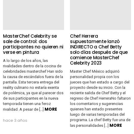
MasterChef Celebrity se
Chef Herrera
sale de control: dos
supuestamente lanzó
participantes no quieren ni
INDIRECTO a Chef Betty
verse en pintura
solo días después de que
comience MasterChef
A lo largo de los años, las
Celebrity 2023
rivalidades dentro de la cocina de
celebridades masterchef Han sido
Master Chef México adquirió
la causa de escándalos fuera de la
personalidad propia con los
pantalla. Esta tercera entrega del
jueces que han estado a cargo del
reality culinario no estaría exenta
proyecto desde su inicio. Con la
de polémica, ya que al parecer dos
reciente salida de Chef Betty y el
de sus participantes en la nueva
regreso de Chef HerreraNo faltaron
temporada tienen una feroz
los comentarios y sugerencias
MORE
quienes han estado presentes
rivalidad. A pesar de […]
luego de varias temporadas del
hace 3 años
programa. La chef Betty fue una de
MORE
las personalidades […]