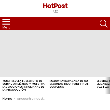
HotPost
.MX
S
Menu
LATEST
STORIES
YUSEF REVELA EL SECRETO DE
MADDY EMBARAZADA DE SU
JESSICA 
SURVIVOR MÉXICO Y MUESTRA
SEGUNDO HIJO, PONE FIN AL
EMBARAZ
LAS ACCIONES INHUMANAS DE
SUSPENSO
VEZ, ELL
LA PRODUCCIÓN
You are here:
Home
encuentre nuestros mejores productos bretones