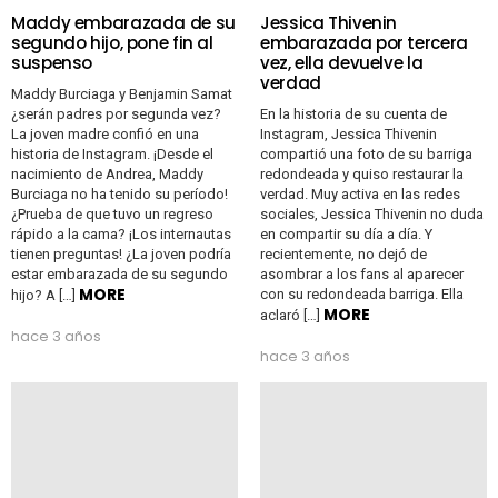
Maddy embarazada de su
Jessica Thivenin
segundo hijo, pone fin al
embarazada por tercera
suspenso
vez, ella devuelve la
verdad
Maddy Burciaga y Benjamin Samat
¿serán padres por segunda vez?
En la historia de su cuenta de
La joven madre confió en una
Instagram, Jessica Thivenin
historia de Instagram. ¡Desde el
compartió una foto de su barriga
nacimiento de Andrea, Maddy
redondeada y quiso restaurar la
Burciaga no ha tenido su período!
verdad. Muy activa en las redes
¿Prueba de que tuvo un regreso
sociales, Jessica Thivenin no duda
rápido a la cama? ¡Los internautas
en compartir su día a día. Y
tienen preguntas! ¿La joven podría
recientemente, no dejó de
estar embarazada de su segundo
asombrar a los fans al aparecer
MORE
con su redondeada barriga. Ella
hijo? A […]
MORE
aclaró […]
hace 3 años
hace 3 años