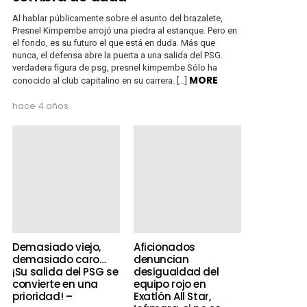
Al hablar públicamente sobre el asunto del brazalete,
Presnel Kimpembe arrojó una piedra al estanque. Pero en
el fondo, es su futuro el que está en duda. Más que
nunca, el defensa abre la puerta a una salida del PSG.
verdadera figura de psg, presnel kimpembe Sólo ha
MORE
conocido al club capitalino en su carrera. […]
hace 4 años
Demasiado viejo,
Aficionados
demasiado caro…
denuncian
¡Su salida del PSG se
desigualdad del
convierte en una
equipo rojo en
prioridad! –
Exatlón All Star,