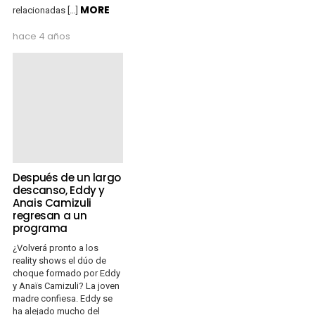
MORE
relacionadas […]
hace 4 años
Después de un largo
descanso, Eddy y
Anais Camizuli
regresan a un
programa
¿Volverá pronto a los
reality shows el dúo de
choque formado por Eddy
y Anaïs Camizuli? La joven
madre confiesa. Eddy se
ha alejado mucho del