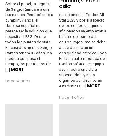
‘cámara, si no es
Sobre el papel, la llegada
asilo’
de Sergio Ramos era una
buena idea. Pero próximo a
casi comienza Exatlón All
cumplir 37 años, el
Star 2023 y por el aspecto
defensa español no
de los equipos, algunos
parece ser la solución que
aficionados ya empiezan a
necesita el PSG. Desde
bajarse del barco del
todos los puntos de vista.
equipo. rojosEsto se debe
En casi dos meses, Sergio
a que denuncian un
Ramos tendrá 37 años. Y a
desigualdad entre equipos
medida que pasa el
En la actual temporada de
tiempo, los partidarios de
Exatlón México, el equipo
MORE
azul mostró una clara
[…]
superioridad, y no lo
hace 4 años
digamos por decirlo, las
MORE
estadísticas […]
hace 4 años