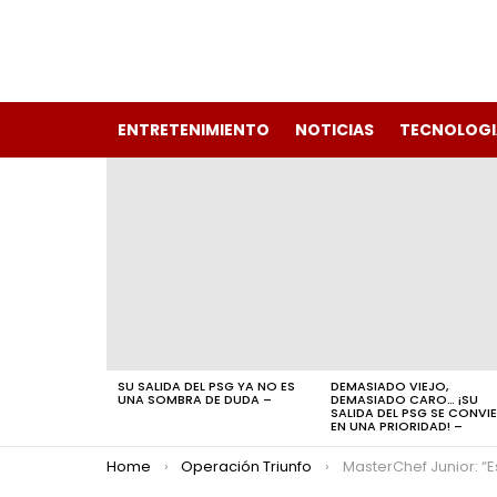
ENTRETENIMIENTO
NOTICIAS
TECNOLOGI
LATEST
STORIES
SU SALIDA DEL PSG YA NO ES
DEMASIADO VIEJO,
UNA SOMBRA DE DUDA –
DEMASIADO CARO… ¡SU
SALIDA DEL PSG SE CONVI
EN UNA PRIORIDAD! –
You are here:
Home
Operación Triunfo
MasterChef Junior: “Estoy harto”, La Bebeshita EXPLOTA 