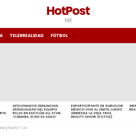
HotPost
.MX
A
TELERREALIDAD
FÚTBOL
AFICIONADOS DENUNCIAN
EXPARTICIPANTE DE SURVIVOR
GRA
DESIGUALDAD DEL EQUIPO
MÉXICO VIVE AL LÍMITE, LUEGO
REA
ERTE
ROJO EN EXATLÓN ALL STAR,
ARRIESGA LA VIDA TRAS
‘CÁMARA, SI NO ES ASILO’
REALITY SHOW (FOTOS)
en el nuevo episodio del reality show