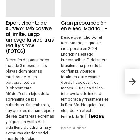
Exparticipante de
Gran preocupación
Survivor México vive
en el Real Madrid… –
al límite, luego
Desde que fichó por el
arriesga la vida tras
Real Madrid, al que se
reality show
incorporará en 2024,
(FOTOS)
Endrick ha estado
Después de pasar poco
irreconocible. El delantero
más de 3 meses en las
brasileño ha perdido la
playas dominicanas,
confianza y parece
muchos de los ex
totalmente irrelevante
¿Qué
participantes de
desde hace casi tres
“Sobreviviente
meses… Fue una de las
México”están lejos de la
telenovelas de inicio de
adrenalina de los
temporada y finalmente es
suburbios. Sin embargo,
la Real Madrid quien fue
hay quienes no han dejado
elegido. En efecto,
MORE
de realizar tareas extremas
Endrickde 16 […]
y siguen un estilo de la
vida lleno de adrenalina y
hace 4 años
aventuras alrededor del
mundo. Noticias