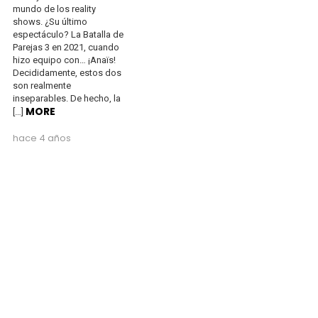
mundo de los reality
shows. ¿Su último
espectáculo? La Batalla de
Parejas 3 en 2021, cuando
hizo equipo con… ¡Anaïs!
Decididamente, estos dos
son realmente
inseparables. De hecho, la
MORE
[…]
hace 4 años