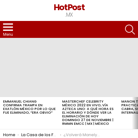
HotPost
.MX
S
Menu
LATEST
STORIES
EMMANUEL CHIANG
MASTERCHEF CELEBRITY
MANON T
CONFIRMA TRAMPA EN
MÉXICO 2022 EN VIVO, VÍA
PRACTIC
EXATLÓN MÉXICO POR LO QUE
AZTECA UNO: A QUÉ HORA ES
CABRA, 
FUE ELIMINADO, “ERA OBVIO”
EL HORARIO Y DÓNDE VER LA
INTERNA
ELIMINACIÓN DE HOY
DOMINGO 27 DE NOVIEMBRE |
RMMN EMCC | MX | MÉXICO
You are here:
Home
La Casa de los Famosos
¿Volverá Manelyk a “La Casa de los Famosos 2”? La influencer lo revela