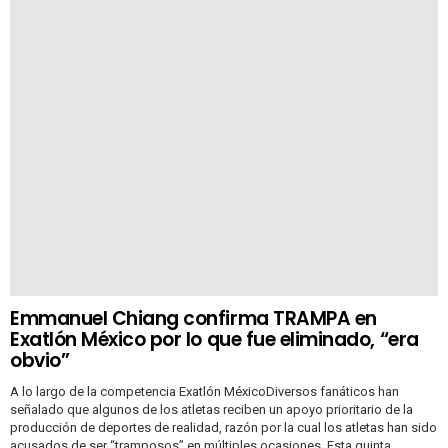
Emmanuel Chiang confirma TRAMPA en
Exatlón México por lo que fue eliminado, “era
obvio”
A lo largo de la competencia Exatlón MéxicoDiversos fanáticos han
señalado que algunos de los atletas reciben un apoyo prioritario de la
producción de deportes de realidad, razón por la cual los atletas han sido
acusados ​​​​de ser “tramposos” en múltiples ocasiones. Esta quinta