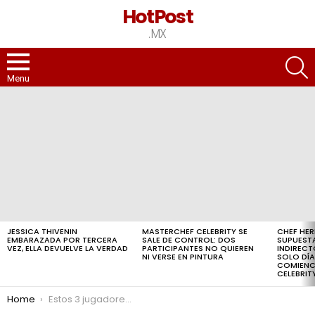
HotPost
.MX
S
Menu
LATEST
STORIES
JESSICA THIVENIN
MASTERCHEF CELEBRITY SE
CHEF HER
EMBARAZADA POR TERCERA
SALE DE CONTROL: DOS
SUPUEST
VEZ, ELLA DEVUELVE LA VERDAD
PARTICIPANTES NO QUIEREN
INDIRECT
NI VERSE EN PINTURA
SOLO DÍA
COMIENC
CELEBRIT
You are here:
Home
Estos 3 jugadores que Galtier podría llevar consigo al PSG