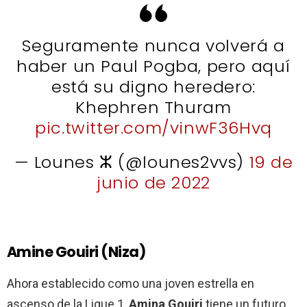
Seguramente nunca volverá a
haber un Paul Pogba, pero aquí
está su digno heredero:
Khephren Thuram
pic.twitter.com/vinwF36Hvq
— Lounes ⵣ (@lounes2vvs)
19 de
junio de 2022
Amine Gouiri (Niza)
Ahora establecido como una joven estrella en
ascenso de la Ligue 1,
Amina
Gouiri
tiene un futuro