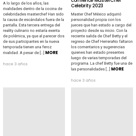
comience MasterChef
A lo largo de los años, las
Celebrity 2023
rivalidades dentro de la cocina de
celebridades masterchef Han sido
Master Chef México adquirió
la causa de escándalos fuera de la
personalidad propia con los
pantalla. Esta tercera entrega del
jueces que han estado a cargo del
reality culinario no estaría exenta
proyecto desde su inicio. Con la
de polémica, ya que al parecer dos
reciente salida de Chef Betty y el
de sus participantes en la nueva
regreso de Chef HerreraNo faltaron
temporada tienen una feroz
los comentarios y sugerencias
MORE
quienes han estado presentes
rivalidad. A pesar de […]
luego de varias temporadas del
hace 3 años
programa. La chef Betty fue una de
MORE
las personalidades […]
hace 3 años