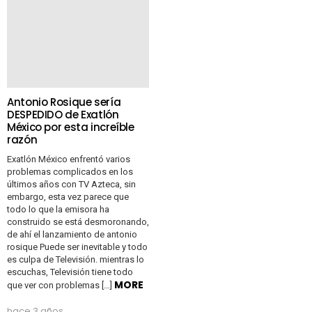
Antonio Rosique sería
DESPEDIDO de Exatlón
México por esta increíble
razón
Exatlón México enfrentó varios
problemas complicados en los
últimos años con TV Azteca, sin
embargo, esta vez parece que
todo lo que la emisora ​​ha
construido se está desmoronando,
de ahí el lanzamiento de antonio
rosique Puede ser inevitable y todo
es culpa de Televisión. mientras lo
escuchas, Televisión tiene todo
MORE
que ver con problemas […]
hace 3 años