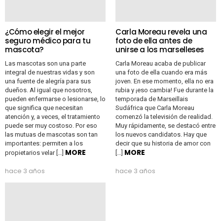
¿Cómo elegir el mejor
Carla Moreau revela una
seguro médico para tu
foto de ella antes de
mascota?
unirse a los marselleses
Las mascotas son una parte
Carla Moreau acaba de publicar
integral de nuestras vidas y son
una foto de ella cuando era más
una fuente de alegría para sus
joven. En ese momento, ella no era
dueños. Al igual que nosotros,
rubia y ¡eso cambia! Fue durante la
pueden enfermarse o lesionarse, lo
temporada de Marseillais
que significa que necesitan
Sudáfrica que Carla Moreau
atención y, a veces, el tratamiento
comenzó la televisión de realidad.
puede ser muy costoso. Por eso
Muy rápidamente, se destacó entre
las mutuas de mascotas son tan
los nuevos candidatos. Hay que
importantes: permiten a los
decir que su historia de amor con
MORE
MORE
propietarios velar […]
[…]
hace 3 años
hace 3 años