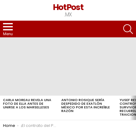
HotPost
.MX
S
Menu
LATEST
STORIES
CARLA MOREAU REVELA UNA
ANTONIO ROSIQUE SERÍA
YUSEF RE
FOTO DE ELLA ANTES DE
DESPEDIDO DE EXATLÓN
CONTROV
UNIRSE A LOS MARSELLESES
MÉXICO POR ESTA INCREÍBLE
SURVIVO
RAZÓN
RECUERD
TRAICION
You are here:
Home
¡El contrato del PSG se prorrogó automáticamente y eso no agrada a todos! 😡