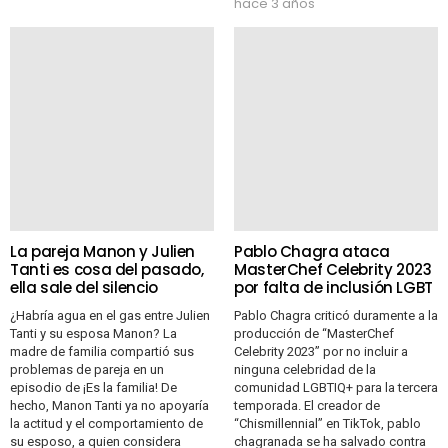
hace 3 años
La pareja Manon y Julien
Pablo Chagra ataca
Tanti es cosa del pasado,
MasterChef Celebrity 2023
ella sale del silencio
por falta de inclusión LGBT
¿Habría agua en el gas entre Julien
Pablo Chagra criticó duramente a la
Tanti y su esposa Manon? La
producción de “MasterChef
madre de familia compartió sus
Celebrity 2023” por no incluir a
problemas de pareja en un
ninguna celebridad de la
episodio de ¡Es la familia! De
comunidad LGBTIQ+ para la tercera
hecho, Manon Tanti ya no apoyaría
temporada. El creador de
la actitud y el comportamiento de
“Chismillennial” en TikTok, pablo
su esposo, a quien considera
chagranada se ha salvado contra