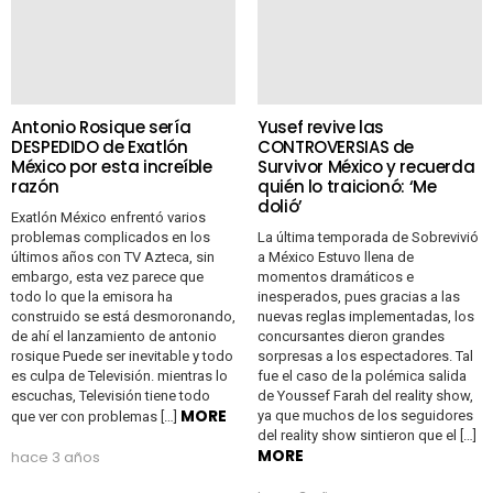
Antonio Rosique sería
Yusef revive las
DESPEDIDO de Exatlón
CONTROVERSIAS de
México por esta increíble
Survivor México y recuerda
razón
quién lo traicionó: ‘Me
dolió’
Exatlón México enfrentó varios
problemas complicados en los
La última temporada de Sobrevivió
últimos años con TV Azteca, sin
a México Estuvo llena de
embargo, esta vez parece que
momentos dramáticos e
todo lo que la emisora ​​ha
inesperados, pues gracias a las
construido se está desmoronando,
nuevas reglas implementadas, los
de ahí el lanzamiento de antonio
concursantes dieron grandes
rosique Puede ser inevitable y todo
sorpresas a los espectadores. Tal
es culpa de Televisión. mientras lo
fue el caso de la polémica salida
escuchas, Televisión tiene todo
de Youssef Farah del reality show,
MORE
ya que muchos de los seguidores
que ver con problemas […]
del reality show sintieron que el […]
MORE
hace 3 años