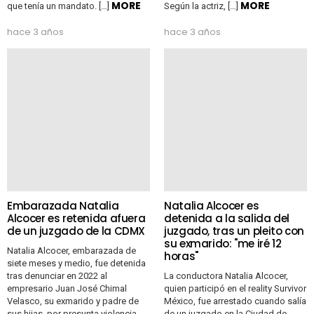
MORE
MORE
que tenía un mandato. […]
Según la actriz, […]
hace 3 años
hace 3 años
Embarazada Natalia
Natalia Alcocer es
Alcocer es retenida afuera
detenida a la salida del
de un juzgado de la CDMX
juzgado, tras un pleito con
su exmarido: "me iré 12
Natalia Alcocer, embarazada de
horas"
siete meses y medio, fue detenida
tras denunciar en 2022 al
La conductora Natalia Alcocer,
empresario Juan José Chimal
quien participó en el reality Survivor
Velasco, su exmarido y padre de
México, fue arrestado cuando salía
sus hijas, por presunta violencia
de un juzgado en la Ciudad de