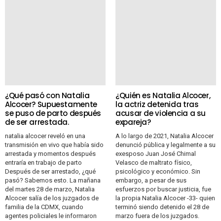
¿Qué pasó con Natalia
¿Quién es Natalia Alcocer,
Alcocer? Supuestamente
la actriz detenida tras
se puso de parto después
acusar de violencia a su
de ser arrestada.
expareja?
natalia alcocer reveló en una
A lo largo de 2021, Natalia Alcocer
transmisión en vivo que había sido
denunció pública y legalmente a su
arrestada y momentos después
exesposo Juan José Chimal
entraría en trabajo de parto
Velasco de maltrato físico,
Después de ser arrestado, ¿qué
psicológico y económico. Sin
pasó? Sabemos esto. La mañana
embargo, a pesar de sus
del martes 28 de marzo, Natalia
esfuerzos por buscar justicia, fue
Alcocer salía de los juzgados de
la propia Natalia Alcocer -33- quien
familia de la CDMX, cuando
terminó siendo detenido el 28 de
agentes policiales le informaron
marzo fuera de los juzgados.