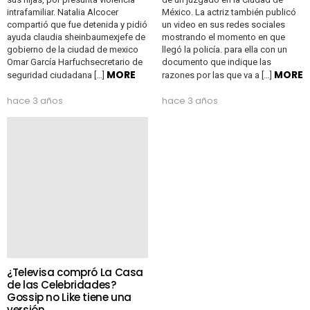
intrafamiliar. Natalia Alcocer
México. La actriz también publicó
compartió que fue detenida y pidió
un video en sus redes sociales
ayuda claudia sheinbaumexjefe de
mostrando el momento en que
gobierno de la ciudad de mexico
llegó la policía. para ella con un
Omar García Harfuchsecretario de
documento que indique las
MORE
MORE
seguridad ciudadana […]
razones por las que va a […]
hace 3 años
hace 3 años
¿Televisa compró La Casa
de las Celebridades?
Gossip no Like tiene una
versión