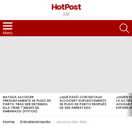
HotPost
.MX
S
Menu
LATEST
STORIES
NATALIA ALCOCER
¿QUÉ PASÓ CON NATALIA
¿QUIÉN E
PRESUNTAMENTE SE PUSO DE
ALCOCER? SUPUESTAMENTE
LA ACTRI
PARTO TRAS SER DETENIDA;
SE PUSO DE PARTO DESPUÉS
ACUSAR D
ELLA TIENE 7 MESES DE
DE SER ARRESTADA.
EXPAREJ
EMBARAZO (FOTOS)
You are here:
Home
Entretenimiento
Jessica des Marseilla está a punto de tener un tercer hijo, la información cae