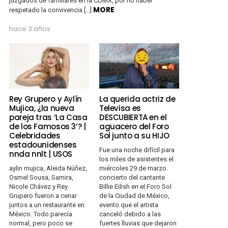
juzgados de familiares en la CDMX, por no haber
MORE
respetado la convivencia […]
hace 3 años
Rey Grupero y Aylín
La querida actriz de
Mujica, ¿la nueva
Televisa es
pareja tras ‘La Casa
DESCUBIERTA en el
de los Famosos 3’? |
aguacero del Foro
Celebridades
Sol junto a su HIJO
estadounidenses
Fue una noche difícil para
nnda nnlt | USOS
los miles de asistentes el
aylin mujica, Aleida Núñez,
miércoles 29 de marzo.
Osmel Sousa, Samira,
concierto del cantante
Nicole Chávez y Rey
Billie Eilish en el Foro Sol
Grupero fueron a cenar
de la Ciudad de México,
juntos a un restaurante en
evento que el artista
México. Todo parecía
canceló debido a las
normal, pero poco se
fuertes lluvias que dejaron