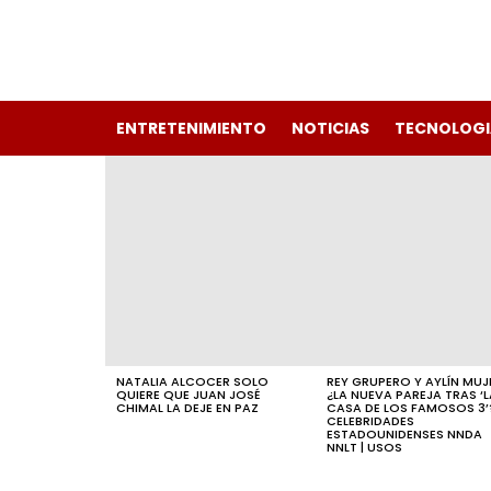
ENTRETENIMIENTO
NOTICIAS
TECNOLOGI
LATEST
STORIES
NATALIA ALCOCER SOLO
REY GRUPERO Y AYLÍN MUJ
QUIERE QUE JUAN JOSÉ
¿LA NUEVA PAREJA TRAS ‘L
CHIMAL LA DEJE EN PAZ
CASA DE LOS FAMOSOS 3’?
CELEBRIDADES
ESTADOUNIDENSES NNDA
NNLT | USOS