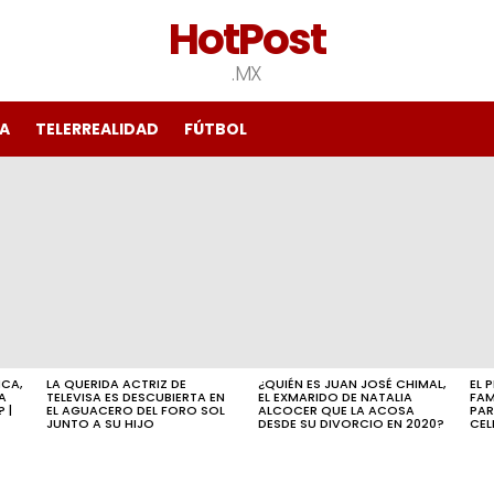
HotPost
.MX
A
TELERREALIDAD
FÚTBOL
ICA,
LA QUERIDA ACTRIZ DE
¿QUIÉN ES JUAN JOSÉ CHIMAL,
EL 
A
TELEVISA ES DESCUBIERTA EN
EL EXMARIDO DE NATALIA
FAM
 |
EL AGUACERO DEL FORO SOL
ALCOCER QUE LA ACOSA
PAR
JUNTO A SU HIJO
DESDE SU DIVORCIO EN 2020?
CEL