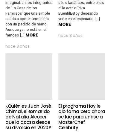
imaginaban los integrantes
a los fanáticos, entre ellos
de ‘La Casa de los
el la actriz Érika
Famosos’ que una simple
BuenfilEstoy deseando
salida a comer terminaría
verte en el escenario. […]
MORE
con un pedido de mano.
Aunque ya no está en el
MORE
hace 3 años
famoso […]
hace 3 años
¿Quién es Juan José
El programa Hoy le
Chimal, el exmarido
dio fama pero ahora
de Natalia Alcocer
se fue para unirse a
que la acosa desde
MasterChef
su divorcio en 2020?
Celebrity