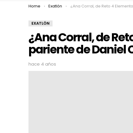
You are here:
Home
Exatlón
¿Ana Corral, de Reto 4 Elementos, es pariente de Daniel 
EXATLÓN
¿Ana Corral, de Ret
pariente de Daniel 
hace 4 años