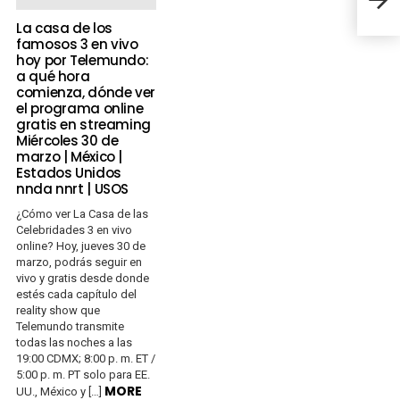
Guer
La casa de los
famosos 3 en vivo
hoy por Telemundo:
a qué hora
comienza, dónde ver
el programa online
gratis en streaming
Miércoles 30 de
marzo | México |
Estados Unidos
nnda nnrt | USOS
¿Cómo ver La Casa de las
Celebridades 3 en vivo
online? Hoy, jueves 30 de
marzo, podrás seguir en
vivo y gratis desde donde
estés cada capítulo del
reality show que
Telemundo transmite
todas las noches a las
19:00 CDMX; 8:00 p. m. ET /
5:00 p. m. PT solo para EE.
MORE
UU., México y […]