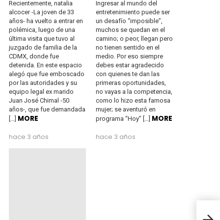
Recientemente, natalia
Ingresar al mundo del
alcocer -La joven de 33
entretenimiento puede ser
años- ha vuelto a entrar en
un desafío “imposible”,
polémica, luego de una
muchos se quedan en el
última visita que tuvo al
camino; o peor, llegan pero
juzgado de familia de la
no tienen sentido en el
CDMX, donde fue
medio. Por eso siempre
detenida. En este espacio
debes estar agradecido
alegó que fue emboscado
con quienes te dan las
por las autoridades y su
primeras oportunidades,
equipo legal ex marido
no vayas a la competencia,
Juan José Chimal -50
como lo hizo esta famosa
años-, que fue demandada
mujer; se aventuró en
MORE
MORE
[…]
programa “Hoy” […]
hace 3 años
hace 3 años
Sobr