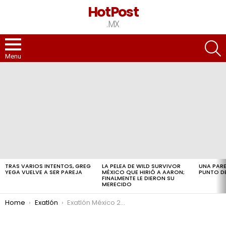
HotPost
.MX
S
Menu
LATEST
STORIES
TRAS VARIOS INTENTOS, GREG
LA PELEA DE WILD SURVIVOR
UNA PARE
YEGA VUELVE A SER PAREJA
MÉXICO QUE HIRIÓ A AARON;
PUNTO DE
FINALMENTE LE DIERON SU
MERECIDO
You are here:
Home
Exatlón
Exatlón México 2022: Filtra la lista COMPLETA de los atletas rojiazules de la nueva temporada