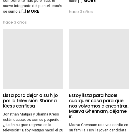
MORE
componente más polémico. El
hace […]
nuevo integrante del plantel leonés
MORE
hace 3 años
se sumó a […]
hace 3 años
Lista para dejar a su hijo
Estoy lista para hacer
por la televisión, Shanna
cualquier cosa para que
Kress confiesa
nos volvamos a encontrar,
Maeva Ghennam, déjame
Jonathan Matijas y Shanna Kress
ir.
están ocupados con su pequeño.
¿Harán su gran regreso en la
Maeva Ghennam rara vez confía en
televisión? Baby Matijas nació el 20
su familia. Hoy, la joven candidata