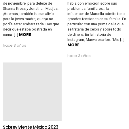
de noviembre, para deleite de
habla con emoción sobre sus
Shanna Kress y Jonathan Matijas.
problemas familiares… la
¡Además, también fue un alivio
influencer de Marsella admite tener
para la joven madre, que ya no
grandes tensiones en su familia. En
podía estar embarazada! Hay que
particular con una prima de la que
decir que estaba postrada en
se trataría de celos y sobre todo
MORE
de dinero. En la historia de
cama. […]
Instagram, Maeva escribe: “Mis […]
MORE
hace 3 años
hace 3 años
Sobreviviente México 2023: