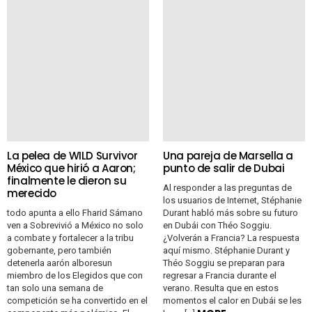
La pelea de WILD Survivor
Una pareja de Marsella a
México que hirió a Aaron;
punto de salir de Dubai
finalmente le dieron su
Al responder a las preguntas de
merecido
los usuarios de Internet, Stéphanie
todo apunta a ello Fharid Sámano
Durant habló más sobre su futuro
ven a Sobrevivió a México no solo
en Dubái con Théo Soggiu.
a combate y fortalecer a la tribu
¿Volverán a Francia? La respuesta
gobernante, pero también
aquí mismo. Stéphanie Durant y
detenerla aarón alboresun
Théo Soggiu se preparan para
miembro de los Elegidos que con
regresar a Francia durante el
tan solo una semana de
verano. Resulta que en estos
competición se ha convertido en el
momentos el calor en Dubái se les