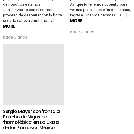
de nosotros estamos
Así que lo tenemos cubierto para
familiarizados con el sombrío
ver una película este fin de semana,
proceso de despertar con la boca
ingrese: Una vida hermosa. La […]
MORE
seca, la cabeza zumbando y […]
MORE
hace 3 años
hace 3 años
Sergio Mayer confronta a
Poncho de Nigris por
‘homofóbico’ en La Casa
de los Famosos México