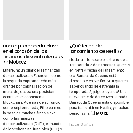
una criptomoneda clave
¿Qué fecha de
en el corazón de las
lanzamiento de Netflix?
finanzas descentralizadas
¡Toda la info sobre el estreno de la
>> Mobeez
Temporada 2 de Barracuda Queens
Ethereum: un pilar de las finanzas
en Netflix! fecha de lanzamiento
descentralizadas Ethereum, como
etc ¡Barracuda Queens está
la segunda criptomoneda más
disponible en Netflix! Si tu quieres
grande por capitalización de
saber cuando se estrenara la
mercado, ocupa una posición
temporada 2, ¡sigue leyendo! Una
central en el ecosistema
nueva serie de detectives llamada
blockchain. Además de su función
Barracuda Queens está disponible
como criptomoneda, Ethereum es
para transmitir en Netflix, y muchas
MORE
la base de muchas áreas clave,
personas la […]
como las finanzas
descentralizadas (DeFi), el mundo
hace 3 años
de los tokens no fungibles (NFT) y