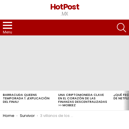
HotPost
.MX
S
Menu
LATEST
STORIES
BARRACUDA QUEENS
UNA CRIPTOMONEDA CLAVE
¿QUÉ FE
TEMPORADA 1: ¡EXPLICACIÓN
EN EL CORAZÓN DE LAS
DE NETFLI
DEL FINAL!
FINANZAS DESCENTRALIZADAS
>> MOBEEZ
You are here:
Home
Survivor
3 villanos de los reality shows aztecas que hasta el diablo teme