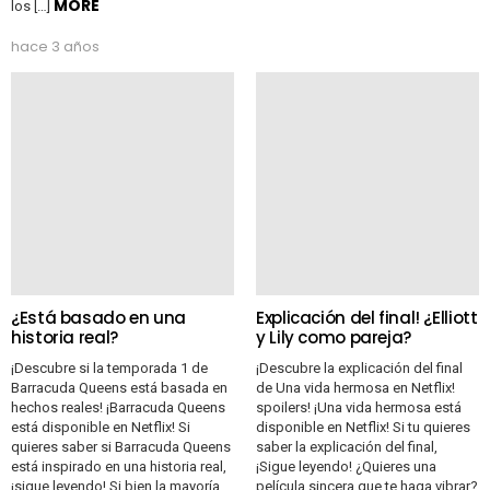
MORE
los […]
hace 3 años
¿Está basado en una
Explicación del final! ¿Elliott
historia real?
y Lily como pareja?
¡Descubre si la temporada 1 de
¡Descubre la explicación del final
Barracuda Queens está basada en
de Una vida hermosa en Netflix!
hechos reales! ¡Barracuda Queens
spoilers! ¡Una vida hermosa está
está disponible en Netflix! Si
disponible en Netflix! Si tu quieres
quieres saber si Barracuda Queens
saber la explicación del final,
está inspirado en una historia real,
¡Sigue leyendo! ¿Quieres una
¡sigue leyendo! Si bien la mayoría
película sincera que te haga vibrar?