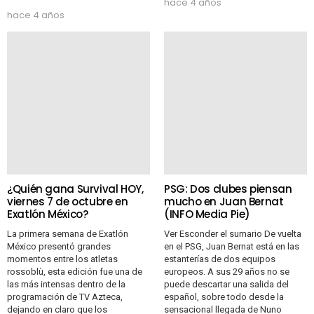
hace 4 años
hace 4 años
¿Quién gana Survival HOY,
PSG: Dos clubes piensan
viernes 7 de octubre en
mucho en Juan Bernat
Exatlón México?
(INFO Media Pie)
La primera semana de Exatlón
Ver Esconder el sumario De vuelta
México presentó grandes
en el PSG, Juan Bernat está en las
momentos entre los atletas
estanterías de dos equipos
rossoblù, esta edición fue una de
europeos. A sus 29 años no se
las más intensas dentro de la
puede descartar una salida del
programación de TV Azteca,
español, sobre todo desde la
dejando en claro que los
sensacional llegada de Nuno