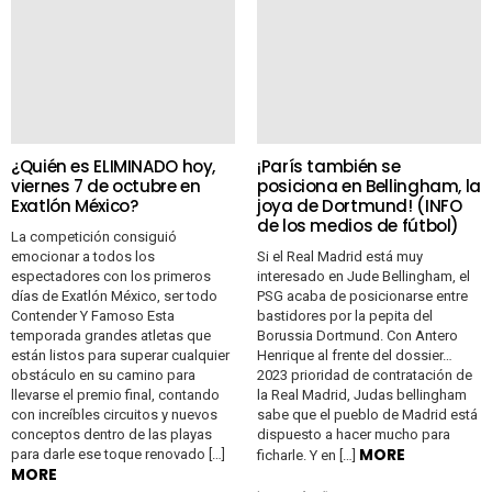
¿Quién es ELIMINADO hoy,
¡París también se
viernes 7 de octubre en
posiciona en Bellingham, la
Exatlón México?
joya de Dortmund! (INFO
de los medios de fútbol)
La competición consiguió
emocionar a todos los
Si el Real Madrid está muy
espectadores con los primeros
interesado en Jude Bellingham, el
días de Exatlón México, ser todo
PSG acaba de posicionarse entre
Contender Y Famoso Esta
bastidores por la pepita del
temporada grandes atletas que
Borussia Dortmund. Con Antero
están listos para superar cualquier
Henrique al frente del dossier…
obstáculo en su camino para
2023 prioridad de contratación de
llevarse el premio final, contando
la Real Madrid, Judas bellingham
con increíbles circuitos y nuevos
sabe que el pueblo de Madrid está
conceptos dentro de las playas
dispuesto a hacer mucho para
MORE
para darle ese toque renovado […]
ficharle. Y en […]
MORE