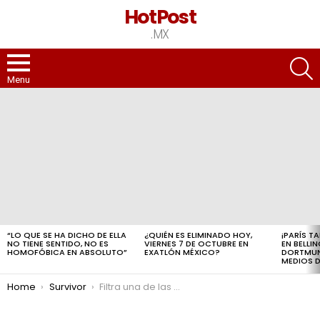
HotPost
.MX
S
Menu
LATEST
STORIES
“LO QUE SE HA DICHO DE ELLA
¿QUIÉN ES ELIMINADO HOY,
¡PARÍS T
NO TIENE SENTIDO, NO ES
VIERNES 7 DE OCTUBRE EN
EN BELLI
HOMOFÓBICA EN ABSOLUTO”
EXATLÓN MÉXICO?
DORTMUND
MEDIOS D
You are here:
Home
Survivor
Filtra una de las eliminaciones MÁS esperadas de Survivor México; es uno de los mas criticados