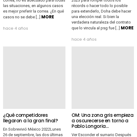
correa, no es adecuado para todas
2023 para romper todos los
las situaciones, en algunos casos
récords o hacer todo lo posible
es mejor preferir la correa. ¿En qué
para extenderlo, Doha debe hacer
MORE
una elección real. Si bien la
casos no se debe […]
verdadera naturaleza del contrato
MORE
hace 4 años
que lo vincula al psg fue […]
hace 4 años
¿Qué competidores
OM: Una zona gris empieza
llegaron a la gran final?
a oscurecerse en torno a
Pablo Longoria…
En Sobrevivió México 2022Lunes
26 de septiembre, las dos últimas
Ver Esconder el sumario Después