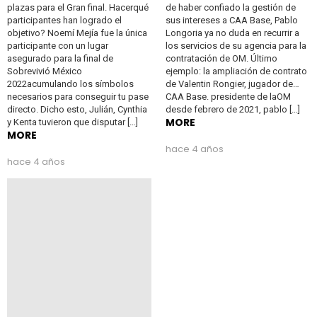
plazas para el Gran final. Hacerqué
de haber confiado la gestión de
participantes han logrado el
sus intereses a CAA Base, Pablo
objetivo? Noemí Mejía fue la única
Longoria ya no duda en recurrir a
participante con un lugar
los servicios de su agencia para la
asegurado para la final de
contratación de OM. Último
Sobrevivió México
ejemplo: la ampliación de contrato
2022acumulando los símbolos
de Valentin Rongier, jugador de…
necesarios para conseguir tu pase
CAA Base. presidente de laOM
directo. Dicho esto, Julián, Cynthia
desde febrero de 2021, pablo […]
MORE
y Kenta tuvieron que disputar […]
MORE
hace 4 años
hace 4 años