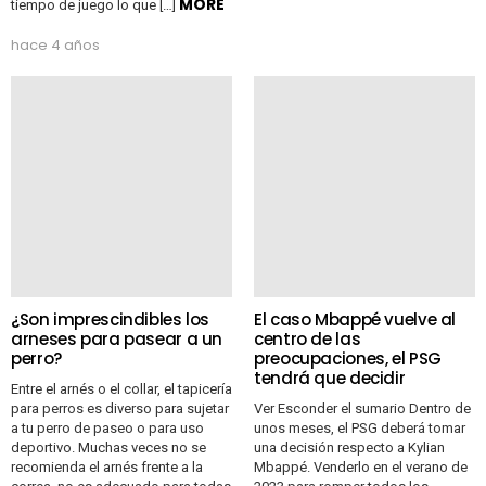
MORE
tiempo de juego lo que […]
hace 4 años
¿Son imprescindibles los
El caso Mbappé vuelve al
arneses para pasear a un
centro de las
perro?
preocupaciones, el PSG
tendrá que decidir
Entre el arnés o el collar, el tapicería
para perros es diverso para sujetar
Ver Esconder el sumario Dentro de
a tu perro de paseo o para uso
unos meses, el PSG deberá tomar
deportivo. Muchas veces no se
una decisión respecto a Kylian
recomienda el arnés frente a la
Mbappé. Venderlo en el verano de