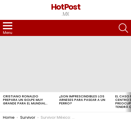
HotPost
.MX
S
Menu
LATEST
STORIES
CRISTIANO RONALDO
¿SON IMPRESCINDIBLES LOS
EL CASO 
PREPARA UN GOLPE MUY
ARNESES PARA PASEAR A UN
CENTRO D
GRANDE PARA EL MUNDIAL…
PERRO?
PREOCUPA
TENDRÁ Q
You are here:
Home
Survivor
Survivor México: Son los dos últimos ELIMINADOS antes de la Gran Final