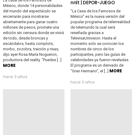
La Casa de los Famosos de
nnlt | DEPOR-JUEGO
México, donde 14 personalidades
del mundo del espectáculo se
“La Casa de los Famosos de
encerrarán para mostrarse
México” es la nueva versión del
abiertamente para ganar cuatro
popular programa de telerrealidad
millones de pesos, promete una
de telemundo la cual será
edición sin censura donde se vivirá
reseñada gracias a
de todo, desde broncas y
TelevisaUnivision. Hasta el
escándalos, hasta complots,
momento solo se conocen los
morbo, zozobra, traición y risas,
nombres de cinco de los
dijo ayer Rosa María Nogueron,
participantes, pero las guías de
productora del reality. “Puedes […]
celebridades ya fueron reveladas.
MORE
El programa es un derivado de
MORE
“Gran Hermano”, el […]
hace 3 años
hace 3 años