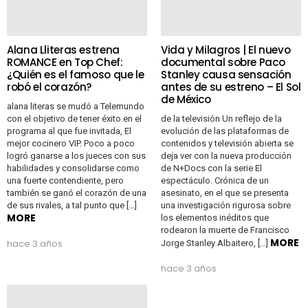
Alana Lliteras estrena
Vida y Milagros | El nuevo
ROMANCE en Top Chef:
documental sobre Paco
¿Quién es el famoso que le
Stanley causa sensación
robó el corazón?
antes de su estreno – El Sol
de México
alana literas se mudó a Telemundo
con el objetivo de tener éxito en el
de la televisión Un reflejo de la
programa al que fue invitada, El
evolución de las plataformas de
mejor cocinero VIP. Poco a poco
contenidos y televisión abierta se
logró ganarse a los jueces con sus
deja ver con la nueva producción
habilidades y consolidarse como
de N+Docs con la serie El
una fuerte contendiente, pero
espectáculo. Crónica de un
también se ganó el corazón de una
asesinato, en el que se presenta
de sus rivales, a tal punto que […]
una investigación rigurosa sobre
MORE
los elementos inéditos que
rodearon la muerte de Francisco
MORE
hace 3 años
Jorge Stanley Albaitero, […]
hace 3 años