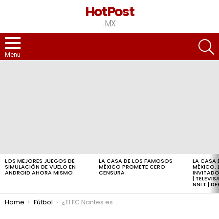
HotPost
.MX
S
Menu
LATEST
STORIES
LOS MEJORES JUEGOS DE
LA CASA DE LOS FAMOSOS
LA CASA
SIMULACIÓN DE VUELO EN
MÉXICO PROMETE CERO
MÉXICO:
ANDROID AHORA MISMO
CENSURA
INVITADO
| TELEVI
NNLT | D
You are here:
Home
Fútbol
¿El FC Nantes es demasiado justo para este trato? –