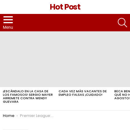
Hot Post
S
Menu
LATEST
STORIES
¡ESCÁNDALO EN LA CASA DE
CADA VEZ MÁS VACANTES DE
BECA BEN
LOS FAMOSOS! SERGIO MAYER
EMPLEO FALSAS ¡CUIDADO!
QUÉ NO 
ARREMETE CONTRA WENDY
AGOSTO
GUEVARA
You are here:
Home
Premier League: ¿Dónde ver Tottenham – Arsenal?