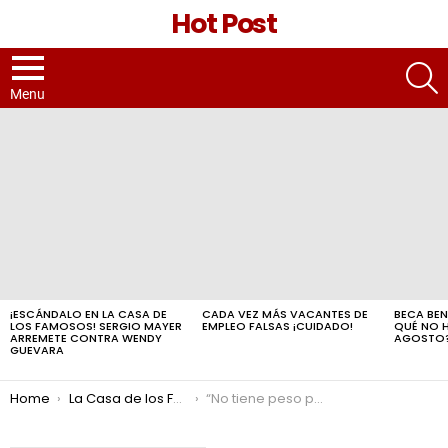
Hot Post
S
Menu
LATEST
STORIES
¡ESCÁNDALO EN LA CASA DE
CADA VEZ MÁS VACANTES DE
BECA BEN
LOS FAMOSOS! SERGIO MAYER
EMPLEO FALSAS ¡CUIDADO!
QUÉ NO 
ARREMETE CONTRA WENDY
AGOSTO
GUEVARA
You are here:
Home
La Casa de los Famosos
“No tiene peso para caer muerto”