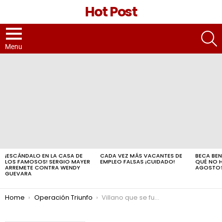
Hot Post
S
Menu
LATEST
STORIES
¡ESCÁNDALO EN LA CASA DE
CADA VEZ MÁS VACANTES DE
BECA BEN
LOS FAMOSOS! SERGIO MAYER
EMPLEO FALSAS ¡CUIDADO!
QUÉ NO 
ARREMETE CONTRA WENDY
AGOSTO
GUEVARA
You are here:
Home
Operación Triunfo
Villano que se fue de Televisa por un programa de telerrealidad exponiendo ENGAÑOS; dejado a sí mismo