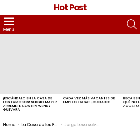
Hot Post
S
Menu
LATEST
STORIES
¡ESCÁNDALO EN LA CASA DE
CADA VEZ MÁS VACANTES DE
BECA BEN
LOS FAMOSOS! SERGIO MAYER
EMPLEO FALSAS ¡CUIDADO!
QUÉ NO 
ARREMETE CONTRA WENDY
AGOSTO
GUEVARA
You are here:
Home
La Casa de los Famosos
Jorge Losa salva a Ferka de la nominación a La casa de los famosos: “La veo finalista”