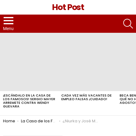
Hot Post
S
Menu
LATEST
STORIES
¡ESCÁNDALO EN LA CASA DE
CADA VEZ MÁS VACANTES DE
BECA BEN
LOS FAMOSOS! SERGIO MAYER
EMPLEO FALSAS ¡CUIDADO!
QUÉ NO 
ARREMETE CONTRA WENDY
AGOSTO
GUEVARA
You are here:
Home
La Casa de los Famosos
¿Niurka y José Manuel Figueroa salieron? Lo sabemos tras las escandalosas declaraciones