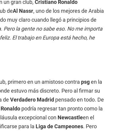
n un gran club,
Cristiano Ronaldo
lub de
Al Nassr
, uno de los mejores de Arabia
do muy claro cuando llegó a principios de
a. Pero la gente no sabe eso. No me importa
feliz. El trabajo en Europa está hecho, he
ub, primero en un amistoso contra
psg
en la
nde estuvo más discreto. Pero al firmar su
la de
Verdadero
Madrid
pensado en todo. De
,
Ronaldo
podría regresar tan pronto como la
láusula excepcional con
Newcastle
en el
ificarse para la
Liga de Campeones
. Pero