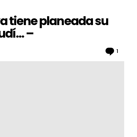
ya tiene planeada su
udí… –
Comme
1