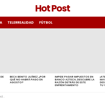
Hot Post
A
TELERREALIDAD
FÚTBOL
 DE
BECA BENITO JUÁREZ ¿POR
IMPIDE PAGAR IMPUESTOS EN
¡AT
!
QUÉ NO HABRÁ PAGO EN
BANCO AZTECA, DESCUBRE LA
MAY
AGOSTO?
RAZÓN DETRÁS DE ESTE
DES
ENFRENTAMIENTO
TU 
í… –