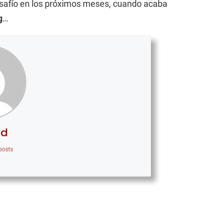
safío en los próximos meses, cuando acaba
g
…
vd
posts