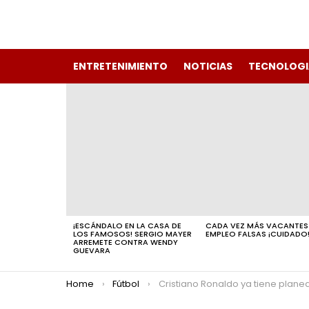
ENTRETENIMIENTO
NOTICIAS
TECNOLOGI
LATEST
STORIES
¡ESCÁNDALO EN LA CASA DE
CADA VEZ MÁS VACANTES
LOS FAMOSOS! SERGIO MAYER
EMPLEO FALSAS ¡CUIDADO
ARREMETE CONTRA WENDY
GUEVARA
You are here:
Home
Fútbol
Cristiano Ronaldo ya tiene planeada su salida de Arabia Saud