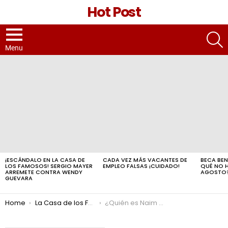
Hot Post
S
Menu
LATEST
STORIES
¡ESCÁNDALO EN LA CASA DE
CADA VEZ MÁS VACANTES DE
BECA BEN
LOS FAMOSOS! SERGIO MAYER
EMPLEO FALSAS ¡CUIDADO!
QUÉ NO 
ARREMETE CONTRA WENDY
AGOSTO
GUEVARA
You are here:
Home
La Casa de los Famosos
¿Quién es Naim Darrechi, el novio de Yeri Mua, quien estuvo preso por golpear a la prensa mexicana?